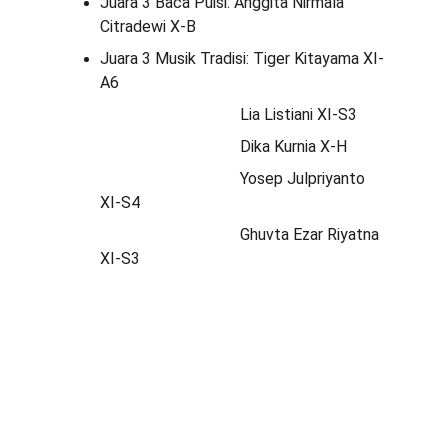
Juara 3 Baca Puisi: Anggita Nirmala 
Citradewi X-B
Juara 3 Musik Tradisi: Tiger Kitayama XI-
A6
                                   Lia Listiani XI-S3
                                   Dika Kurnia X-H
                                   Yosep Julpriyanto 
XI-S4
                                   Ghuvta Ezar Riyatna 
XI-S3