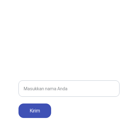
EMAIL
smanegeri1parigi@gmail.com
TELEPON
(0265) 2641022
Nama Lengkap
Kirim