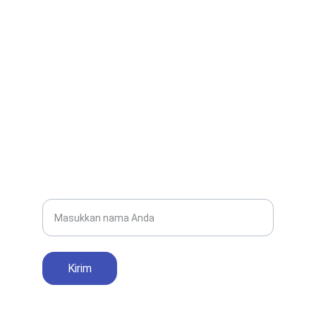
EMAIL
smanegeri1parigi@gmail.com
TELEPON
(0265) 2641022
Nama Lengkap
Kirim