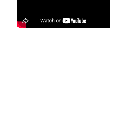
Kontak
Jl. Babakan Ardiyasa No.62, Parigi, Kec. Parigi, 
Kab. Pangandaran, Jawa Barat 46393