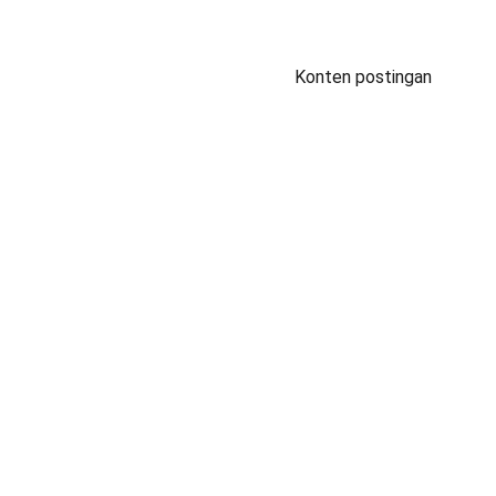
Konten postingan
Jl. Babakan Ardiyasa No.62, Parigi, Kec. 
Parigi, Kab. Pangandaran, Jawa Barat 46393
© 2026. All rights reserved.