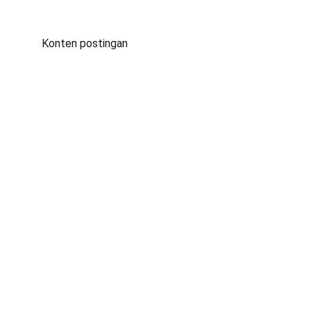
Konten postingan
Kontak
Jl. Babakan Ardiyasa No.62, Parigi, Kec. Parigi, 
Kab. Pangandaran, Jawa Barat 46393
EMAIL
smanegeri1parigi@gmail.com
TELEPON
(0265) 2641022