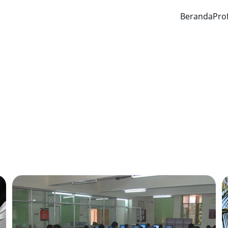
Beranda
Prof
Layanan Akademik
Fasilitas dan program pendukung belajar di SMAN 1 Parigi.