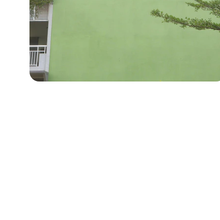
Jl. Babakan Ardiyasa No.62, Parigi, Kec. 
Parigi, Kab. Pangandaran, Jawa Barat 46393
© 2026. All rights reserved.