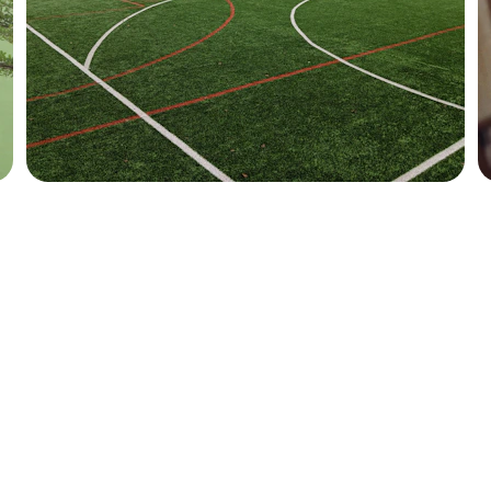
Kontak
EMAIL
smanegeri1parigi@gmail.com
TELEPON
(0265) 2641022