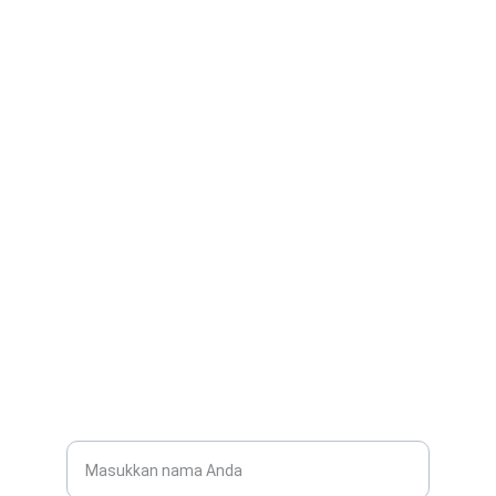
Kontak
Jln. Babakan Ardiyasa No.62 Parigi
Kab. Pangandaran
EMAIL
smanegeri1parigi@gmail.com
0280-1234567
TELEPON
Nama Lengkap